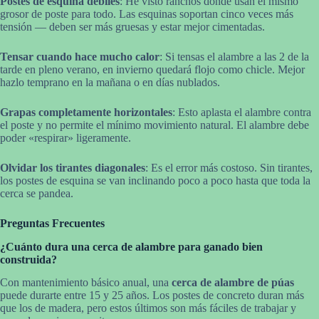
Postes de esquina débiles
: He visto ranchos donde usan el mismo
grosor de poste para todo. Las esquinas soportan cinco veces más
tensión — deben ser más gruesas y estar mejor cimentadas.
Tensar cuando hace mucho calor
: Si tensas el alambre a las 2 de la
tarde en pleno verano, en invierno quedará flojo como chicle. Mejor
hazlo temprano en la mañana o en días nublados.
Grapas completamente horizontales
: Esto aplasta el alambre contra
el poste y no permite el mínimo movimiento natural. El alambre debe
poder «respirar» ligeramente.
Olvidar los tirantes diagonales
: Es el error más costoso. Sin tirantes,
los postes de esquina se van inclinando poco a poco hasta que toda la
cerca se pandea.
Preguntas Frecuentes
¿Cuánto dura una cerca de alambre para ganado bien
construida?
Con mantenimiento básico anual, una
cerca de alambre de púas
puede durarte entre 15 y 25 años. Los postes de concreto duran más
que los de madera, pero estos últimos son más fáciles de trabajar y