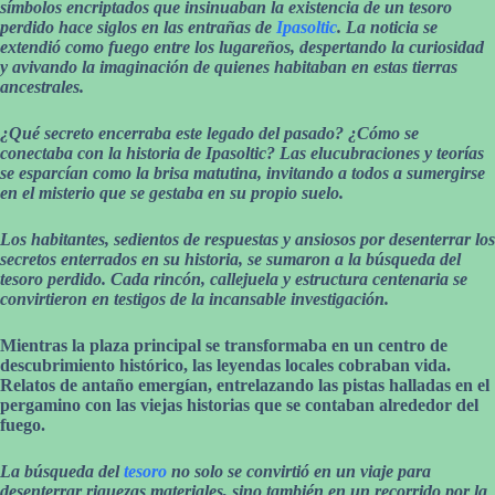
símbolos encriptados que insinuaban la existencia de un tesoro
perdido hace siglos en las entrañas de
Ipasoltic
. La noticia se
extendió como fuego entre los lugareños, despertando la curiosidad
y avivando la imaginación de quienes habitaban en estas tierras
ancestrales.
¿Qué secreto encerraba este legado del pasado? ¿Cómo se
conectaba con la historia de Ipasoltic? Las elucubraciones y teorías
se esparcían como la brisa matutina, invitando a todos a sumergirse
en el misterio que se gestaba en su propio suelo.
Los habitantes, sedientos de respuestas y ansiosos por desenterrar los
secretos enterrados en su historia, se sumaron a la búsqueda del
tesoro perdido. Cada rincón, callejuela y estructura centenaria se
convirtieron en testigos de la incansable investigación.
Mientras la plaza principal se transformaba en un centro de
descubrimiento histórico, las leyendas locales cobraban vida.
Relatos de antaño emergían, entrelazando las pistas halladas en el
pergamino con las viejas historias que se contaban alrededor del
fuego.
La búsqueda del
tesoro
no solo se convirtió en un viaje para
desenterrar riquezas materiales, sino también en un recorrido por la