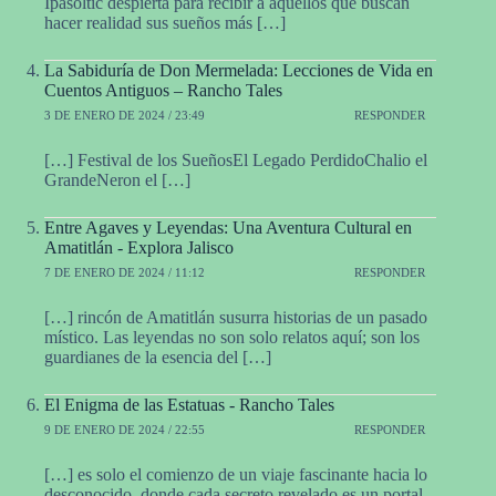
Ipasoltic despierta para recibir a aquellos que buscan
hacer realidad sus sueños más […]
La Sabiduría de Don Mermelada: Lecciones de Vida en
Cuentos Antiguos – Rancho Tales
3 DE ENERO DE 2024 / 23:49
RESPONDER
[…] Festival de los SueñosEl Legado PerdidoChalio el
GrandeNeron el […]
Entre Agaves y Leyendas: Una Aventura Cultural en
Amatitlán - Explora Jalisco
7 DE ENERO DE 2024 / 11:12
RESPONDER
[…] rincón de Amatitlán susurra historias de un pasado
místico. Las leyendas no son solo relatos aquí; son los
guardianes de la esencia del […]
El Enigma de las Estatuas - Rancho Tales
9 DE ENERO DE 2024 / 22:55
RESPONDER
[…] es solo el comienzo de un viaje fascinante hacia lo
desconocido, donde cada secreto revelado es un portal