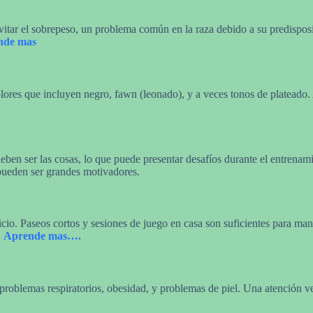
ar el sobrepeso, un problema común en la raza debido a su predisposici
nde mas
lores que incluyen negro, fawn (leonado), y a veces tonos de plateado. 
deben ser las cosas, lo que puede presentar desafíos durante el entren
 pueden ser grandes motivadores.
icio. Paseos cortos y sesiones de juego en casa son suficientes para ma
.
Aprende mas….
oblemas respiratorios, obesidad, y problemas de piel. Una atención veter