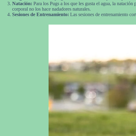
Natación:
Para los Pugs a los que les gusta el agua, la natación
corporal no los hace nadadores naturales.
Sesiones de Entrenamiento:
Las sesiones de entrenamiento cort