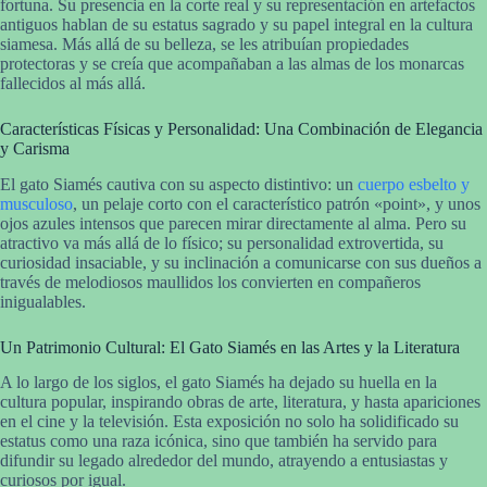
fortuna. Su presencia en la corte real y su representación en artefactos
antiguos hablan de su estatus sagrado y su papel integral en la cultura
siamesa. Más allá de su belleza, se les atribuían propiedades
protectoras y se creía que acompañaban a las almas de los monarcas
fallecidos al más allá.
Características Físicas y Personalidad: Una Combinación de Elegancia
y Carisma
El gato Siamés cautiva con su aspecto distintivo: un
cuerpo esbelto y
musculoso
, un pelaje corto con el característico patrón «point», y unos
ojos azules intensos que parecen mirar directamente al alma. Pero su
atractivo va más allá de lo físico; su personalidad extrovertida, su
curiosidad insaciable, y su inclinación a comunicarse con sus dueños a
través de melodiosos maullidos los convierten en compañeros
inigualables.
Un Patrimonio Cultural: El Gato Siamés en las Artes y la Literatura
A lo largo de los siglos, el gato Siamés ha dejado su huella en la
cultura popular, inspirando obras de arte, literatura, y hasta apariciones
en el cine y la televisión. Esta exposición no solo ha solidificado su
estatus como una raza icónica, sino que también ha servido para
difundir su legado alrededor del mundo, atrayendo a entusiastas y
curiosos por igual.