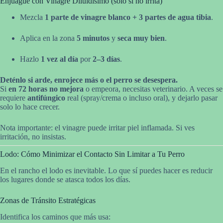
Enjuague con Vinagre Diluidísimo (solo si no irrita)
Mezcla
1 parte de vinagre blanco + 3 partes de agua tibia
.
Aplica en la zona
5 minutos
y
seca muy bien
.
Hazlo
1 vez al día
por
2–3 días
.
Deténlo si arde, enrojece más o el perro se desespera.
Si
en 72 horas no mejora
o empeora, necesitas veterinario. A veces se
requiere
antifúngico
real (spray/crema o incluso oral), y dejarlo pasar
solo lo hace crecer.
Nota importante: el vinagre puede irritar piel inflamada. Si ves
irritación, no insistas.
Lodo: Cómo Minimizar el Contacto Sin Limitar a Tu Perro
En el rancho el lodo es inevitable. Lo que sí puedes hacer es reducir
los lugares donde se atasca todos los días.
Zonas de Tránsito Estratégicas
Identifica los caminos que más usa: