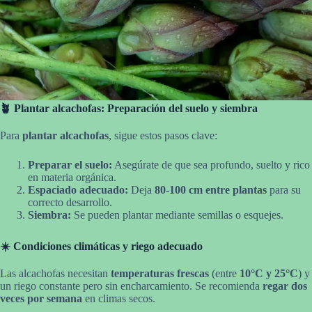
🪴 Plantar alcachofas: Preparación del suelo y siembra
Para
plantar alcachofas
, sigue estos pasos clave:
Preparar el suelo:
Asegúrate de que sea profundo, suelto y rico
en materia orgánica.
Espaciado adecuado:
Deja
80-100 cm entre plantas
para su
correcto desarrollo.
Siembra:
Se pueden plantar mediante semillas o esquejes.
☀️ Condiciones climáticas y riego adecuado
Las alcachofas necesitan
temperaturas frescas
(entre
10°C y 25°C
) y
un riego constante pero sin encharcamiento. Se recomienda
regar dos
veces por semana
en climas secos.