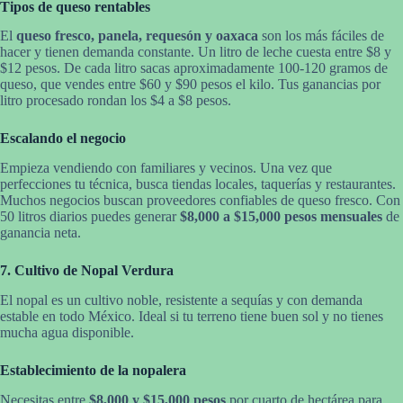
Tipos de queso rentables
El
queso fresco, panela, requesón y oaxaca
son los más fáciles de
hacer y tienen demanda constante. Un litro de leche cuesta entre $8 y
$12 pesos. De cada litro sacas aproximadamente 100-120 gramos de
queso, que vendes entre $60 y $90 pesos el kilo. Tus ganancias por
litro procesado rondan los $4 a $8 pesos.
Escalando el negocio
Empieza vendiendo con familiares y vecinos. Una vez que
perfecciones tu técnica, busca tiendas locales, taquerías y restaurantes.
Muchos negocios buscan proveedores confiables de queso fresco. Con
50 litros diarios puedes generar
$8,000 a $15,000 pesos mensuales
de
ganancia neta.
7. Cultivo de Nopal Verdura
El nopal es un cultivo noble, resistente a sequías y con demanda
estable en todo México. Ideal si tu terreno tiene buen sol y no tienes
mucha agua disponible.
Establecimiento de la nopalera
Necesitas entre
$8,000 y $15,000 pesos
por cuarto de hectárea para