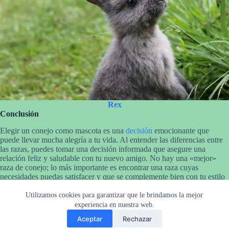
Rex
Conclusión
Elegir un conejo como mascota es una
decisión
emocionante que
puede llevar mucha alegría a tu vida. Al entender las diferencias entre
las razas, puedes tomar una decisión informada que asegure una
relación feliz y saludable con tu nuevo amigo. No hay una «mejor»
raza de conejo; lo más importante es encontrar una raza cuyas
necesidades puedas satisfacer y que se complemente bien con tu estilo
de vida.
Utilizamos cookies para garantizar que le brindamos la mejor
experiencia en nuestra web.
Aceptar
Rechazar