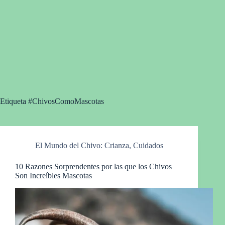
Etiqueta
#ChivosComoMascotas
El Mundo del Chivo: Crianza, Cuidados
10 Razones Sorprendentes por las que los Chivos
Son Increíbles Mascotas