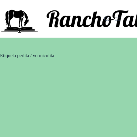
Saltar
al
contenido
Etiqueta
perlita / vermiculita