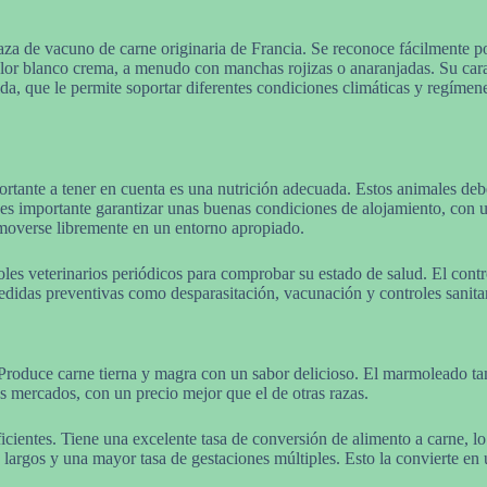
za de vacuno de carne originaria de Francia. Se reconoce fácilmente p
olor blanco crema, a menudo con manchas rojizas o anaranjadas. Su cara e
a, que le permite soportar diferentes condiciones climáticas y regímene
ortante a tener en cuenta es una nutrición adecuada. Estos animales debe
s importante garantizar unas buenas condiciones de alojamiento, con un
 moverse libremente en un entorno apropiado.
les veterinarios periódicos para comprobar su estado de salud. El cont
edidas preventivas como desparasitación, vacunación y controles sanitar
. Produce carne tierna y magra con un sabor delicioso. El marmoleado ta
 mercados, con un precio mejor que el de otras razas.
icientes. Tiene una excelente tasa de conversión de alimento a carne, l
 largos y una mayor tasa de gestaciones múltiples. Esto la convierte en