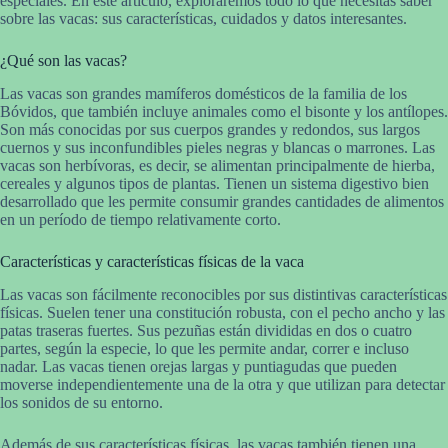
especiales. En este artículo, exploraremos todo lo que necesitas saber
sobre las vacas: sus características, cuidados y datos interesantes.
¿Qué son las vacas?
Las vacas son grandes mamíferos domésticos de la familia de los
Bóvidos, que también incluye animales como el bisonte y los antílopes.
Son más conocidas por sus cuerpos grandes y redondos, sus largos
cuernos y sus inconfundibles pieles negras y blancas o marrones. Las
vacas son herbívoras, es decir, se alimentan principalmente de hierba,
cereales y algunos tipos de plantas. Tienen un sistema digestivo bien
desarrollado que les permite consumir grandes cantidades de alimentos
en un período de tiempo relativamente corto.
Características y características físicas de la vaca
Las vacas son fácilmente reconocibles por sus distintivas características
físicas. Suelen tener una constitución robusta, con el pecho ancho y las
patas traseras fuertes. Sus pezuñas están divididas en dos o cuatro
partes, según la especie, lo que les permite andar, correr e incluso
nadar. Las vacas tienen orejas largas y puntiagudas que pueden
moverse independientemente una de la otra y que utilizan para detectar
los sonidos de su entorno.
Además de sus características físicas, las vacas también tienen una