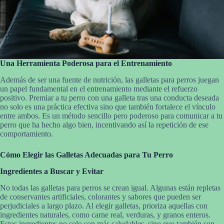
Una Herramienta Poderosa para el Entrenamiento
Además de ser una fuente de nutrición, las galletas para perros juegan
un papel fundamental en el entrenamiento mediante el refuerzo
positivo. Premiar a tu perro con una galleta tras una conducta deseada
no solo es una práctica efectiva sino que también fortalece el vínculo
entre ambos. Es un método sencillo pero poderoso para comunicar a tu
perro que ha hecho algo bien, incentivando así la repetición de ese
comportamiento.
Cómo Elegir las Galletas Adecuadas para Tu Perro
Ingredientes a Buscar y Evitar
No todas las galletas para perros se crean igual. Algunas están repletas
de conservantes artificiales, colorantes y sabores que pueden ser
perjudiciales a largo plazo. Al elegir galletas, prioriza aquellas con
ingredientes naturales, como carne real, verduras, y granos enteros.
Estos ingredientes no solo son más saludables, sino que también son