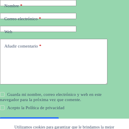
Nombre
*
Correo electrónico
*
Web
Añadir comentario
*
Guarda mi nombre, correo electrónico y web en este
navegador para la próxima vez que comente.
Acepto la
Política de privacidad
Publicar el comentario
Utilizamos cookies para garantizar que le brindamos la mejor