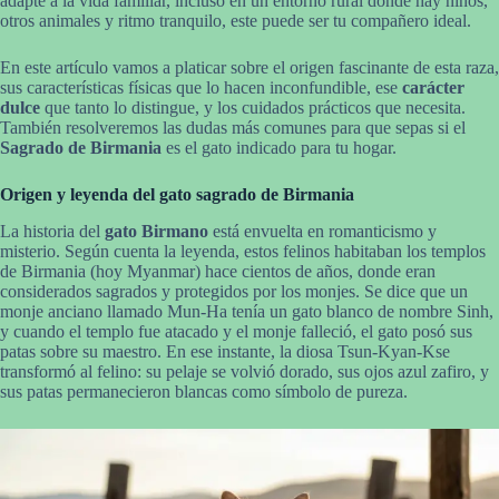
adapte a la vida familiar, incluso en un entorno rural donde hay niños,
otros animales y ritmo tranquilo, este puede ser tu compañero ideal.
En este artículo vamos a platicar sobre el origen fascinante de esta raza,
sus características físicas que lo hacen inconfundible, ese
carácter
dulce
que tanto lo distingue, y los cuidados prácticos que necesita.
También resolveremos las dudas más comunes para que sepas si el
Sagrado de Birmania
es el gato indicado para tu hogar.
Origen y leyenda del gato sagrado de Birmania
La historia del
gato Birmano
está envuelta en romanticismo y
misterio. Según cuenta la leyenda, estos felinos habitaban los templos
de Birmania (hoy Myanmar) hace cientos de años, donde eran
considerados sagrados y protegidos por los monjes. Se dice que un
monje anciano llamado Mun-Ha tenía un gato blanco de nombre Sinh,
y cuando el templo fue atacado y el monje falleció, el gato posó sus
patas sobre su maestro. En ese instante, la diosa Tsun-Kyan-Kse
transformó al felino: su pelaje se volvió dorado, sus ojos azul zafiro, y
sus patas permanecieron blancas como símbolo de pureza.