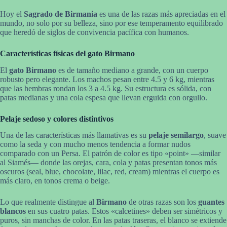
Hoy el
Sagrado de Birmania
es una de las razas más apreciadas en el
mundo, no solo por su belleza, sino por ese temperamento equilibrado
que heredó de siglos de convivencia pacífica con humanos.
Características físicas del gato Birmano
El
gato Birmano
es de tamaño mediano a grande, con un cuerpo
robusto pero elegante. Los machos pesan entre 4.5 y 6 kg, mientras
que las hembras rondan los 3 a 4.5 kg. Su estructura es sólida, con
patas medianas y una cola espesa que llevan erguida con orgullo.
Pelaje sedoso y colores distintivos
Una de las características más llamativas es su
pelaje semilargo
, suave
como la seda y con mucho menos tendencia a formar nudos
comparado con un Persa. El patrón de color es tipo «point» —similar
al Siamés— donde las orejas, cara, cola y patas presentan tonos más
oscuros (seal, blue, chocolate, lilac, red, cream) mientras el cuerpo es
más claro, en tonos crema o beige.
Lo que realmente distingue al
Birmano
de otras razas son los
guantes
blancos
en sus cuatro patas. Estos «calcetines» deben ser simétricos y
puros, sin manchas de color. En las patas traseras, el blanco se extiende