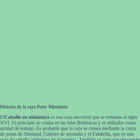
Historia de la raza Pony Miniatura
El
Caballo en miniatura
es una raza ancestral que se remonta al siglo
XVI. Al principio se criaba en las Islas Británicas y se utilizaba como
animal de trabajo. Es probable que la raza se creara mediante la cruza
de ponis de Shetland, Galeses de montaña y el Falabella, que es una
raza de caballo autóctona de Argentina. También se cree que desciende