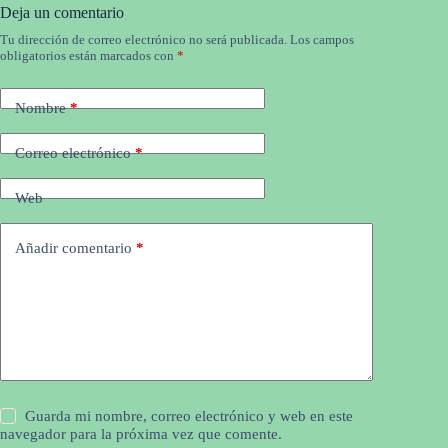
Deja un comentario
Tu dirección de correo electrónico no será publicada.
Los campos
obligatorios están marcados con
*
Nombre
*
Correo electrónico
*
Web
Añadir comentario
*
Guarda mi nombre, correo electrónico y web en este
navegador para la próxima vez que comente.