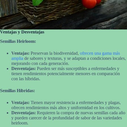
Ventajas y Desventajas
Semillas Heirloom:
Ventajas:
Preservan la biodiversidad,
ofrecen una gama más
amplia
de sabores y texturas, y se adaptan a condiciones locales,
mejorando con cada generación.
Desventajas:
Pueden ser más susceptibles a enfermedades y
tienen rendimientos potencialmente menores en comparación
con las híbridas.
Semillas Híbridas:
Ventajas:
Tienen mayor resistencia a enfermedades y plagas,
ofrecen rendimientos más altos y uniformidad en los cultivos.
Desventajas:
Requieren la compra de nuevas semillas cada año
y pueden carecer de la profundidad de sabor de las variedades
heirloom.