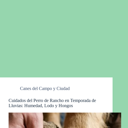
Canes del Campo y Ciudad
Cuidados del Perro de Rancho en Temporada de
Lluvias: Humedad, Lodo y Hongos