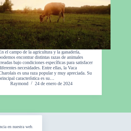
En el campo de la agricultura y la ganadería,
podemos encontrar distintas razas de animales
creadas bajo condiciones específicas para satisfacer
diferentes necesidades. Entre ellas, la Vaca
Charolais es una raza popular y muy apreciada. Su
principal característica es su…
Raymond
24 de enero de 2024
ncia en nuestra web.